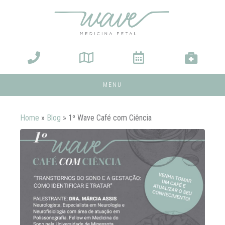
MENU
Home
»
Blog
»
1º Wave Café com Ciência