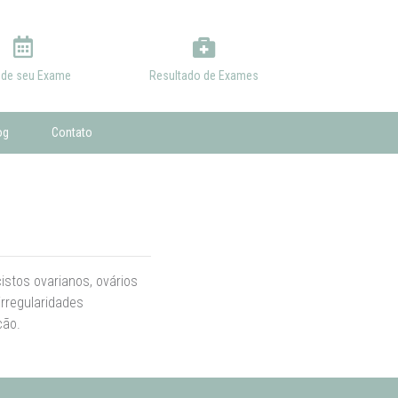
de seu Exame
Resultado de Exames
og
Contato
istos ovarianos, ovários
irregularidades
ção.