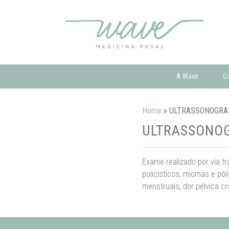
A Wave
C
Home
»
ULTRASSONOGRA
ULTRASSONOG
Exame realizado por via tr
policísticos, miomas e pól
menstruais, dor pélvica cr