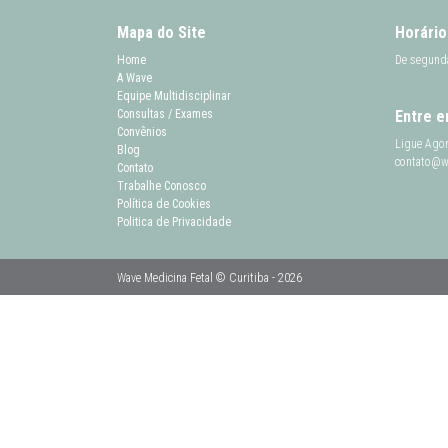
Mapa do Site
Horário
Home
De segunda
A Wave
Equipe Multidisciplinar
Consultas / Exames
Entre e
Convênios
Ligue Agor
Blog
contato@wa
Contato
Trabalhe Conosco
Política de Cookies
Politica de Privacidade
Wave Medicina Fetal © Curitiba - 2026