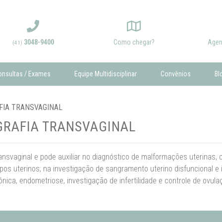
3048-9400
Como chegar?
Agen
(41)
onsultas / Exames
Equipe Multidisciplinar
Convênios
Bl
FIA TRANSVAGINAL
RAFIA TRANSVAGINAL
ansvaginal e pode auxiliar no diagnóstico de malformações uterinas, c
ipos uterinos; na investigação de sangramento uterino disfuncional e 
ônica, endometriose, investigação de infertilidade e controle de ovula