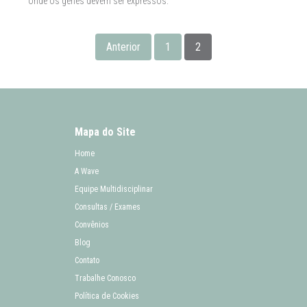
onde os genes devem ser expressos.
Anterior
1
2
Mapa do Site
Home
A Wave
Equipe Multidisciplinar
Consultas / Exames
Convênios
Blog
Contato
Trabalhe Conosco
Política de Cookies