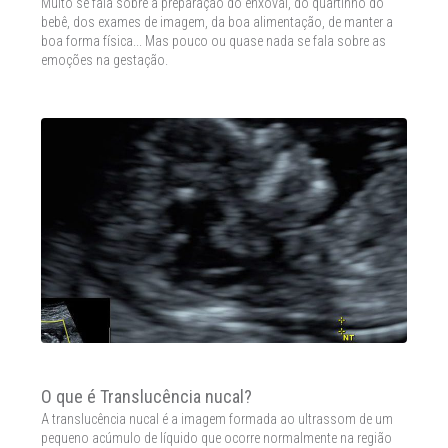
Muito se fala sobre a preparação do enxoval, do quartinho do
bebê, dos exames de imagem, da boa alimentação, de manter a
boa forma física... Mas pouco ou quase nada se fala sobre as
emoções na gestação.
O que é Translucência nucal?
A translucência nucal é a imagem formada ao ultrassom de um
pequeno acúmulo de líquido que ocorre normalmente na região